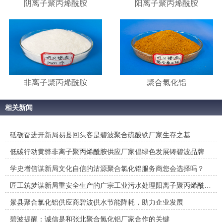
阴离子聚丙烯酰胺
阳离子聚丙烯酰胺
非离子聚丙烯酰胺
聚合氯化铝
相关新闻
砥砺奋进开新局易县回头客是碧波聚合硫酸铁厂家生存之基
低碳行动黄骅非离子聚丙烯酰胺供应厂家倡绿色发展铸碧波品牌
学史增信谋新局文化自信的沽源聚合氯化铝服务商您会选择吗？
匠工筑梦谋新局重安全生产的广宗工业污水处理阳离子聚丙烯酰…
景县聚合氯化铝供应商碧波供水节能降耗，助力企业发展
碧波提醒：诚信是和张北聚合氯化铝厂家合作的关键