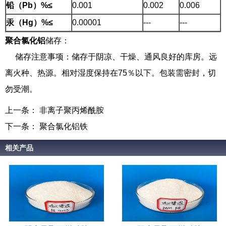
铅（Pb）%≤
0.001
0.002
0.006
汞（Hg）%≤
0.00001
---
---
聚合氯化铝
储存：
储存注意事项：储存于阴凉、干燥、通风良好的库房。远
离火种、热源。相对湿度保持在75％以下。包装需密封，切
勿受潮。
上一条：
非离子聚丙烯酰胺
下一条：
聚合氯化铝铁
相关产品