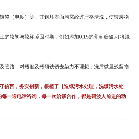
面镀铬（电度）等，其钢坯表面均需经过严格清洗，使镀层物
的较初与较终凝固时期，例如添加0.15的葡萄糖酸,可将混
咀及管路；对瓶贴及瓶颈铁锈去染力不理想；洗后微量残留物
恪守信言，务实创新，根植于【造纸污水处理，洗煤污水处
的每一通电话咨询，每一次洽谈合作，都是碧波人前进的动