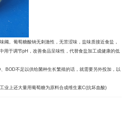
呈味阈。葡萄糖酸钠无刺激性，无苦涩味，盐味质接近食盐，
加工中用于调节pH，改善食品呈味性，代替食盐加工成健康的低
D、BOD不足以供给菌种生长繁殖的话，就需要另外投加，以
业上还大量用葡萄糖为原料合成维生素C(抗坏血酸)