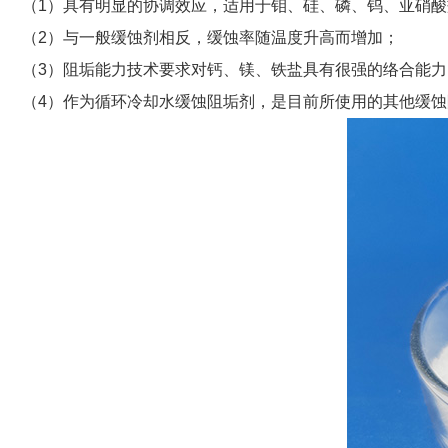
（1）具有明显的协调效应，适用于钼、硅、磷、钨、亚硝
（2）与一般缓蚀剂相反，缓蚀率随温度升高而增加；
（3）阻垢能力技术要求对钙、镁、铁盐具有很强的络合能力
（4）作为循环冷却水缓蚀阻垢剂，是目前所使用的其他缓