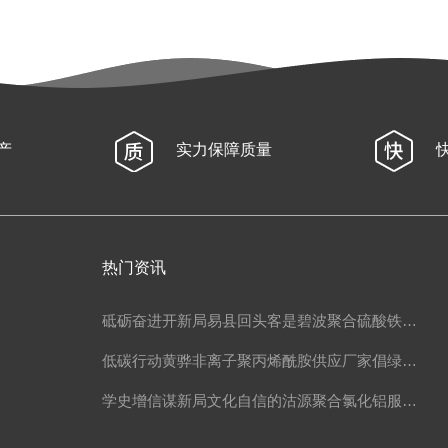
产
实力保障质量
热门资讯
砥砺奋进开新局易县回头客是碧波聚合硫酸铁…
低碳行动黄骅非离子聚丙烯酰胺供应厂家倡绿…
学史增信谋新局文化自信的沽源聚合氯化铝服…