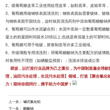
2、级葡萄糖皮革工业使用处理皮革，如鞋底革、皮箱革等
3、葡萄糖用做钢铁表面清洗剂：钢铁表面如需要镀钵、镀
与钢铁表面牢固结合，这时候其清洗药剂中添加葡萄糖酸钠
4、葡萄糖可以作水泥掺合剂：水泥中添加一定数量葡萄糖酸
凝土的初凝固时间延长10倍以上,也就是将混凝土的可塑时间
5、葡萄糖可用于电镀，胶卷制造等许多工业领域。
6、作玻璃瓶专用清洗剂：用葡萄糖酸钠为主要配方的玻璃
对食用性不理想（如磷酸盐残留）；洗涤水排放成公害
碧波，以打造行业品牌为己之重任，为中国制造遍全球献微
理，油田污水处理，生活污水处理】领域，打造【聚合氯化
力！期待你我同行，携手助力中国梦！
上一条：
碱式氯化铝
下一条：
醋酸钠