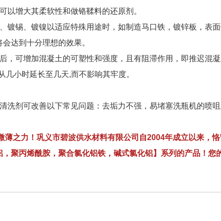
，可以增大其柔软性和做铬鞣料的还原剂。
铬、镀锡、镀镍以适应特殊用途时，如制造马口铁，镀锌板，表
将会达到十分理想的效果。
后，可增加混凝土的可塑性和强度，且有阻滞作用，即推迟混凝土
从几小时延长至几天,而不影响其牢度。
瓶清洗剂可改善以下常见问题：去垢力不强，易堵塞洗瓶机的喷
薄之力！巩义市碧波供水材料有限公司自2004年成立以来，
铝，聚丙烯酰胺，聚合氯化铝铁，碱式氯化铝】系列的产品！您